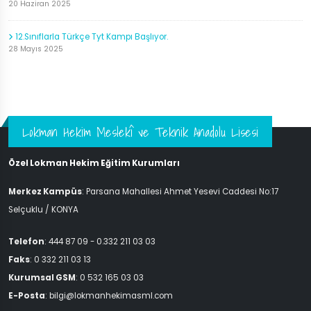
20 Haziran 2025
12.Sınıflarla Türkçe Tyt Kampı Başlıyor.
28 Mayıs 2025
Lokman Hekim Meslekî ve Teknik Anadolu Lisesi
Özel Lokman Hekim Eğitim Kurumları
Merkez Kampüs
: Parsana Mahallesi Ahmet Yesevi Caddesi No:17
Selçuklu / KONYA
Telefon
: 444 87 09 - 0.332 211 03 03
Faks
: 0 332 211 03 13
Kurumsal GSM
: 0 532 165 03 03
E-Posta
: bilgi@lokmanhekimasml.com