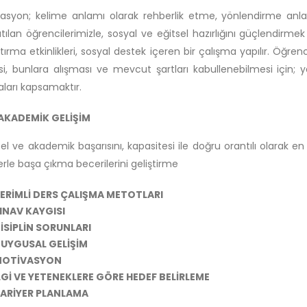
asyon; kelime anlamı olarak rehberlik etme, yönlendirme anl
tılan öğrencilerimizle, sosyal ve eğitsel hazırlığını güçlendirmek 
ırma etkinlikleri, sosyal destek içeren bir çalışma yapılır. Öğre
i, bunlara alışması ve mevcut şartları kabullenebilmesi için; 
ları kapsamaktır.
KADEMİK GELİŞİM
el ve akademik başarısını, kapasitesi ile doğru orantılı olarak e
erle başa çıkma becerilerini geliştirme
ERİMLİ DERS ÇALIŞMA METOTLARI
INAV KAYGISI
İSİPLİN SORUNLARI
UYGUSAL GELİŞİM
OTİVASYON
LGİ VE YETENEKLERE GÖRE HEDEF BELİRLEME
ARİYER PLANLAMA