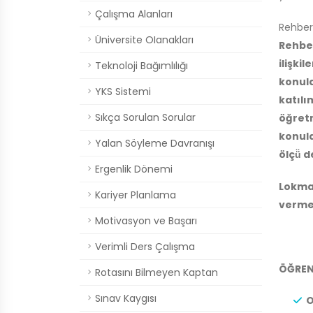
Çalışma Alanları
Rehber
Üniversite OIanakları
Rehbe
ilişk
Teknoloji Bağımlılığı
konul
YKS Sistemi
katılı
Sıkça Sorulan Sorular
öğretm
konula
Yalan Söyleme Davranışı
ölçü̈ d
Ergenlik Dönemi
Lokma
Kariyer Planlama
verme
Motivasyon ve Başarı
Verimli Ders Çalışma
ÖĞREN
Rotasını Bilmeyen Kaptan
Sınav Kaygısı
O