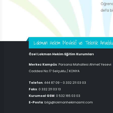
Öğrenci
defa bi
Lokman Hekim Meslekî ve Teknik Anadolu
Özel Lokman Hekim Eğitim Kurumları
Merkez Kampüs
: Parsana Mahallesi Ahmet Yesevi
Caddesi No:17 Selçuklu / KONYA
Telefon
: 444 87 09 - 0.332 211 03 03
Faks
: 0 332 211 03 13
Kurumsal GSM
: 0 532 165 03 03
E-Posta
: bilgi@lokmanhekimasml.com