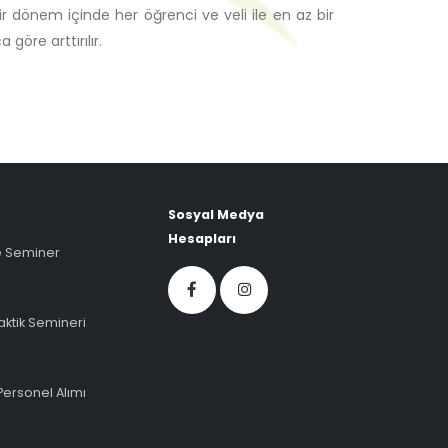
Bir dönem içinde her öğrenci ve veli ile en az bir
göre arttırılır.
Sosyal Medya
Hesapları
ve Seminer
ktik Semineri
Personel Alımı