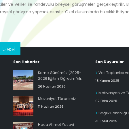
ler ve veliler ile randevulu bireysel görüşmeler gerçekleştirilir. 
reysel görüşme yapmak esastır. Özel durumlarda bu sıklık ihtiyaca 
 Lisesi
Son Haberler
Son Duyurular
Karne Günümüz (2025-
Veli Toplantısı 
2026 Eğitim Öğretim Yılı
18 Kasım 2025
Dönem Sonu)
26 Haziran 2026
Motivasyon ve Ta
Mezuniyet Törenimiz
02 Ekim 2025
11 Haziran 2026
Sağlık Bakanlığı 
30 Eylül 2025
Hoca Ahmet Yesevi