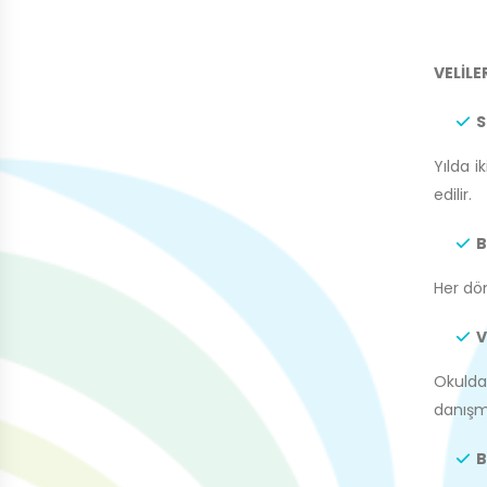
VELİLE
S
Yılda i
edilir.
B
Her dön
V
Okulda 
danışma
B