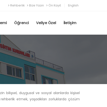
Rehberlik
Bize Yazın
Ön Kayıt
English
emi
Öğrenci
Veliye Özel
İletişim
in bilişsel, duygusal ve sosyal alanlarda kişisel
a rehberlik etmek, yaşadıkları zorluklarda çözüm