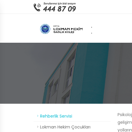
.
.
Psikolo
Rehberlik Servisi
gelişi
Lokman Hekim Çocukları
yolları