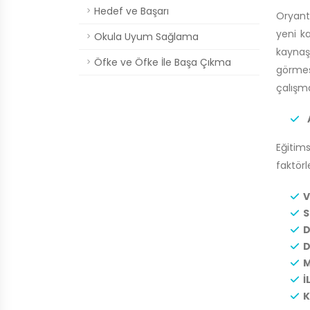
Hedef ve Başarı
Oryant
yeni ka
Okula Uyum Sağlama
kaynaşt
Öfke ve Öfke İle Başa Çıkma
görmes
çalışma
A
Eğitims
faktörl
V
S
D
D
M
İ
K