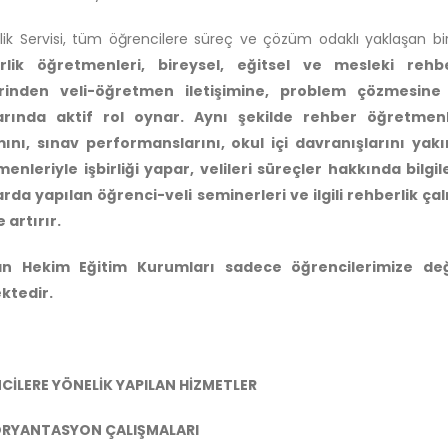
lik Servisi, tüm öğrencilere süreç ve çözüm odaklı yaklaşan bir 
rlik öğretmenleri, bireysel, eğitsel ve mesleki rehbe
ilerinden veli-öğretmen iletişimine, problem çözmesin
arında aktif rol oynar. Aynı şekilde rehber öğretmenl
mını, sınav performanslarını, okul içi davranışlarını ya
enleriyle işbirliği yapar, velileri süreçler hakkında bilg
rda yapılan öğrenci-veli seminerleri ve ilgili rehberlik ç
e artırır.
n Hekim Eğitim Kurumları sadece öğrencilerimize değil
ktedir.
CİLERE YÖNELİK YAPILAN HİZMETLER
RYANTASYON ÇALIŞMALARI