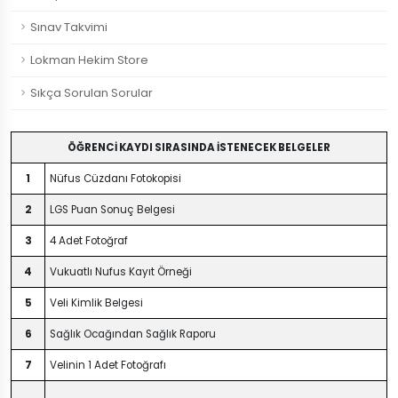
Sınav Takvimi
Lokman Hekim Store
Sıkça Sorulan Sorular
ÖĞRENCİ KAYDI SIRASINDA İSTENECEK BELGELER
1
Nüfus Cüzdanı Fotokopisi
2
LGS Puan Sonuç Belgesi
3
4 Adet Fotoğraf
4
Vukuatlı Nufus Kayıt Örneği
5
Veli Kimlik Belgesi
6
Sağlık Ocağından Sağlık Raporu
7
Velinin 1 Adet Fotoğrafı