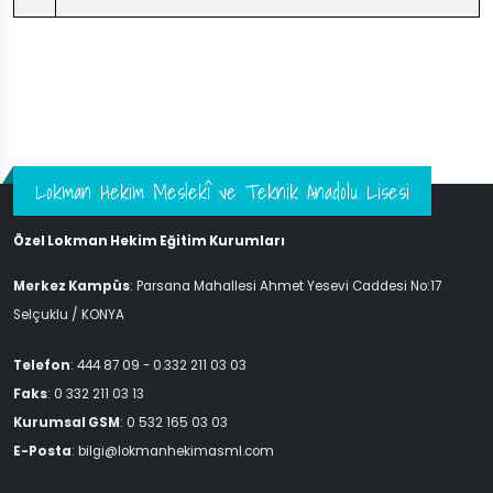
Lokman Hekim Meslekî ve Teknik Anadolu Lisesi
Özel Lokman Hekim Eğitim Kurumları
Merkez Kampüs
: Parsana Mahallesi Ahmet Yesevi Caddesi No:17
Selçuklu / KONYA
Telefon
: 444 87 09 - 0.332 211 03 03
Faks
: 0 332 211 03 13
Kurumsal GSM
: 0 532 165 03 03
E-Posta
: bilgi@lokmanhekimasml.com