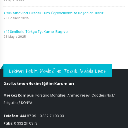
YKS Sınavına Girecek Tüm Öğrencilerimize Başarılar Dileriz.
20 Haziran 2025
12.Sınıflarla Türkçe Tyt Kampı Başlıyor.
28 Mayıs 2025
Lokman Hekim Meslekî ve Teknik Anadolu Lisesi
Özel Lokman Hekim Eğitim Kurumları
Merkez Kampüs
: Parsana Mahallesi Ahmet Yesevi Caddesi No:17
Selçuklu / KONYA
Telefon
: 444 87 09 - 0.332 211 03 03
Faks
: 0 332 211 03 13