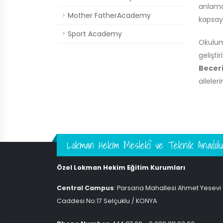
anlamd
Mother FatherAcademy
kapsay
Sport Academy
Okulu
gelişti
Beceri
aileler
Lokman Hekim Meslekî ve Teknik Anadolu
Özel Lokman Hekim Eğitim Kurumları
Central Campus
: Parsana Mahallesi Ahmet Yesevi
Caddesi No:17 Selçuklu / KONYA