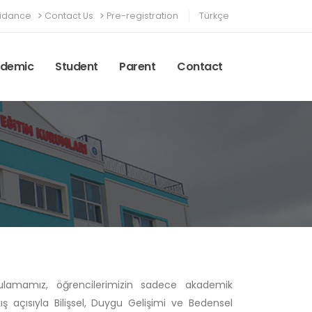
idance
Contact Us
Pre-registration
Türkçe
demic
Student
Parent
Contact
ulamamız, öğrencilerimizin sadece akademik
ş açısıyla Bilişsel, Duygu Gelişimi ve Bedensel