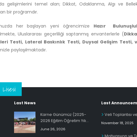
a gelişimlerini temel alan; Dikkat, Odaklanma, Algı ve Bellek G
an bir proğramdır.
muzda her başlayan yeni öğrencimize
Hazır Bulunuşlul
rilmekte, Uluslararası geçerliliği saptanmış envanterlerle (
Dikka
leri Testi, Lateral Baskınlık Testi, Duysal Gelişim Testi, 
imizle paylaşılmaktadır.
 Lisesi
Last News
Last Announcem
Karne Günümüz (2025-
Veli Toplantısı 
2026 Eğitim Öğretim Yılı
November 18, 2025
Dönem Sonu)
June 26, 2026
Motivasyon ve Ta