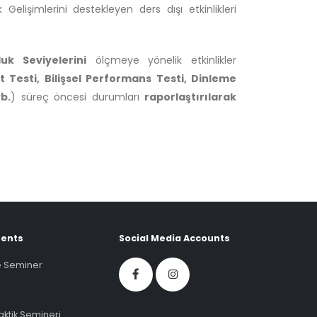
elişimlerini destekleyen ders dışı etkinlikleri
uk Seviyelerini
ölçmeye yönelik etkinlikler
t Testi, Bilişsel Performans Testi, Dinleme
vb.
) süreç öncesi durumları
raporlaştırılarak
ents
Social Media Accounts
ve Seminer
ktik Semineri