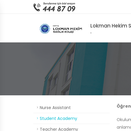
Lokman Hekim Sa
.
Öğren
Nurse Assistant
Student Academy
Okulu
anlamd
Teacher Academy