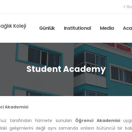
Gu
ğlık Koleji
Günlük
Institutional
Media
Aca
Student Academy
ci Akademisi
muz tarafından hizmete sunulan
Öğrenci Akademisi
uyg
aki gelişimlerini değil aynı zamanda onların bütüncül bir bakı