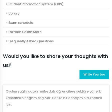
Student Information system (OBS)
Library
Exam schedule
Lokman Hekim Store
Frequently Asked Questions
Would you like to share your thoughts with
us?
Write You too
Okulun sağlık odaklı müfredatı, öğrencilere sektöre yönelik
kapsamlı bir eğitim sağlıyor. Harika bir deneyim oldu benim
için.