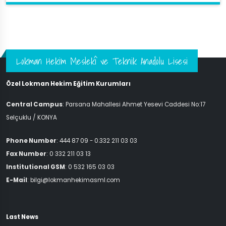
Lokman Hekim Meslekî ve Teknik Anadolu Lisesi
Özel Lokman Hekim Eğitim Kurumları
Central Campus
: Parsana Mahallesi Ahmet Yesevi Caddesi No:17
Selçuklu / KONYA
Phone Number
: 444 87 09 - 0.332 211 03 03
Fax Number
: 0 332 211 03 13
Institutional GSM
: 0 532 165 03 03
E-Mail
: bilgi@lokmanhekimasml.com
Last News