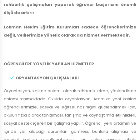
rehberlik çalışmaları yaparak öğrenci başarısını önemli
ölçü̈ de artırır.
Lokman Hekim Eğitim Kurumları sadece öğrencilerimize
değil, velilerimize yönelik olarak da hizmet vermektedir.
ÖĞRENCİLERE YÖNELİK YAPILAN HİZMETLER
ORYANTASYON ÇALIŞMALARI
Oryantasyon; kelime anlamı olarak rehberlik etme, yönlendirme
anlamı taşımaktadır. Okulda oryantasyon; Aramıza yeni katılan
öğrencilerimizle, sosyal ve eğitsel hazırlığını güçlendirmek için,
okulun fiziki olarak tanıtılması, tanışma ve kaynaştırma etkinlikleri,
sosyal destek içeren bir çalışma yapılır. Öğrenci yeni ortamını ve
içinde yer alacağı durumları görmesi, bunlara alışması ve
mevcut şartları kabullenebilmesi için; yakın çevreyi, okulu