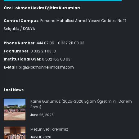
Özel Lokman Hekim Eğitim Kurumları
Central Campus
: Parsana Mahallesi Ahmet Yesevi Caddesi No:17
Selçuklu / KONYA
Phone Number
: 444 87 09 - 0.332 211 03 03
Fax Number
: 0 332 211 03 13
Institutional GSM
: 0 532 165 03 03
E-Mail
: bilgi@lokmanhekimasml.com
Last News
Karne Günümüz (2025-2026 Eğitim Öğretim Yılı Dönem
Sonu)
June 26, 2026
Mezuniyet Törenimiz
June 11, 2026